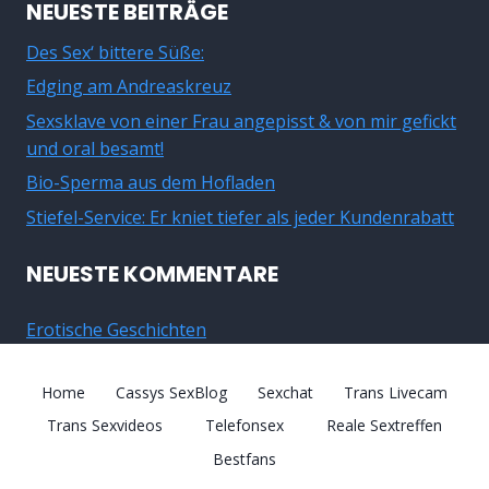
NEUESTE BEITRÄGE
Des Sex‘ bittere Süße:
Edging am Andreaskreuz
Sexsklave von einer Frau angepisst & von mir gefickt
und oral besamt!
Bio-Sperma aus dem Hofladen
Stiefel-Service: Er kniet tiefer als jeder Kundenrabatt
NEUESTE KOMMENTARE
Erotische Geschichten
Home
Cassys SexBlog
Sexchat
Trans Livecam
Trans Sexvideos
Telefonsex
Reale Sextreffen
Bestfans