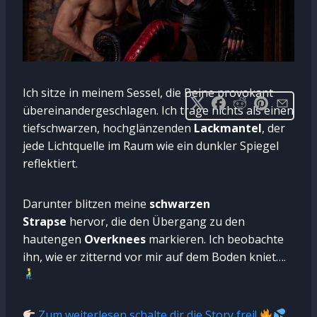
Ich sitze in meinem Sessel, die Beine provokant
übereinandergeschlagen. Ich trage nichts als einen
tiefschwarzen, hochglänzenden
Lackmantel
, der
jede Lichtquelle im Raum wie ein dunkler Spiegel
reflektiert.
Darunter blitzen meine
schwarzen
Strapse
hervor, die den Übergang zu den
hautengen
Overknees
markieren. Ich beobachte
ihn, wie er zitternd vor mir auf dem Boden kniet….
Zum weiterlesen schalte dir die Story frei!