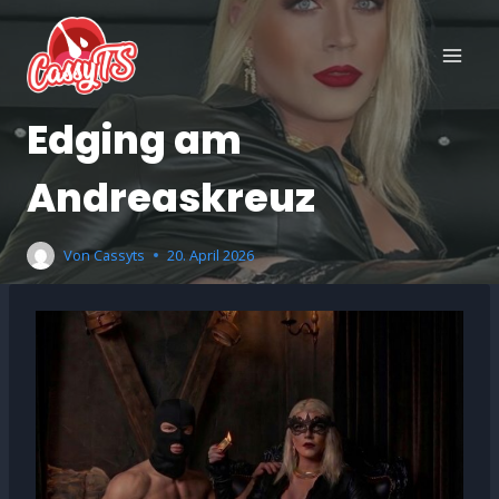
Zum
Inhalt
springen
Edging am
Andreaskreuz
Von
Cassyts
20. April 2026